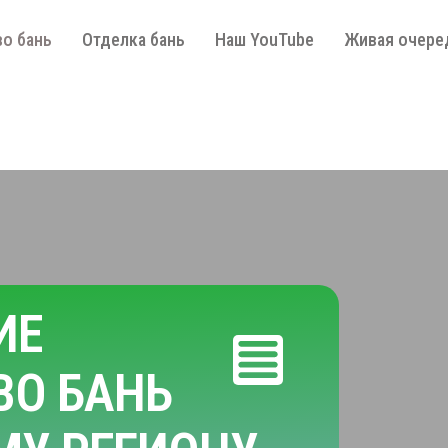
о бань
Отделка бань
Наш YouTube
Живая очере
ИЕ
ВО БАНЬ