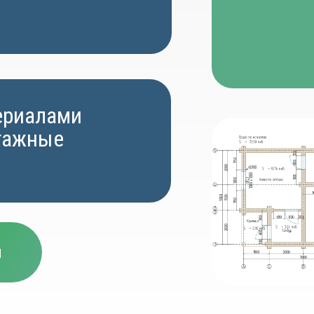
ериалами
нтажные
и