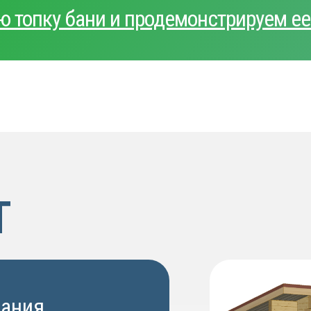
ю топку бани и продемонстрируем е
Т
дания